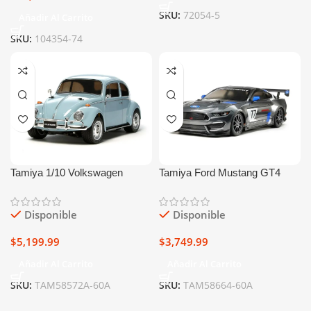
SKU:
72054-5
Añadir Al Carrito
SKU:
104354-74
Tamiya 1/10 Volkswagen
Tamiya Ford Mustang GT4
Beetle Electric 2WD On-Road
1/10 4WD Electric Touring Car
Kit (M-06 Chassis)
Kit (TT-02)
Disponible
Disponible
$
5,199.99
$
3,749.99
Añadir Al Carrito
Añadir Al Carrito
SKU:
TAM58572A-60A
SKU:
TAM58664-60A