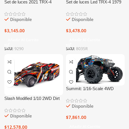
Set de luces 2021 TRX-4
Set de luces Led TRX-4 1979
Bronco Pro Scale®
Ford Bronco & F-150 Pro
Scale
Disponible
Disponible
$
3,145.00
$
3,478.00
Añadir Al Carrito
Añadir Al Carrito
SKU:
9290
SKU:
8035R
Summit: 1/16-Scale 4WD
Electric Extreme Terrain
Slash Modified 1/10 2WD Dirt
Monster Truck
Oval Racing Truck
Disponible
Disponible
$
7,861.00
Añadir Al Carrito
$
12,578.00