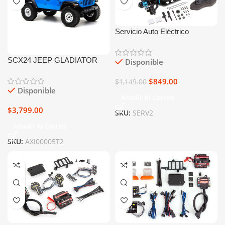
Servicio Auto Eléctrico
SCX24 JEEP GLADIATOR
Disponible
1/24th SCALE ELECTRIC
$
849.00
4WD RTR (BLUE)
$
1,149.00
Disponible
Añadir Al Carrito
$
3,799.00
SKU:
SERV2
Añadir Al Carrito
SKU:
AXI00005T2