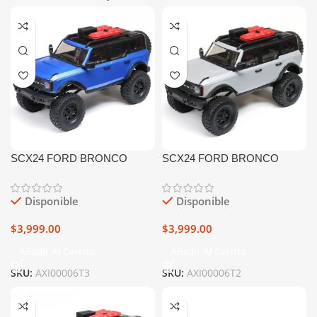
SCX24 FORD BRONCO
SCX24 FORD BRONCO
1/24th Scale Electric 4WD
1/24th Scale Electric 4WD
RTR (BLUE)
RTR (GREY)
Disponible
Disponible
$
3,999.00
$
3,999.00
Añadir Al Carrito
Añadir Al Carrito
SKU:
AXI00006T3
SKU:
AXI00006T2