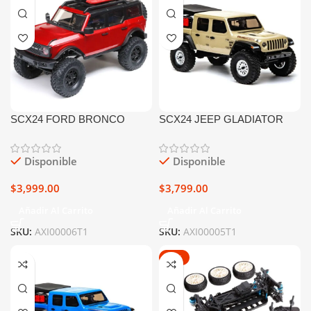
SCX24 FORD BRONCO
SCX24 JEEP GLADIATOR
1/24th Scale Electric 4WD
1/24th SCALE ELECTRIC
RTR (RED)
4WD RTR (BEIGE)
Disponible
Disponible
$
3,999.00
$
3,799.00
Añadir Al Carrito
Añadir Al Carrito
SKU:
AXI00006T1
SKU:
AXI00005T1
-26%