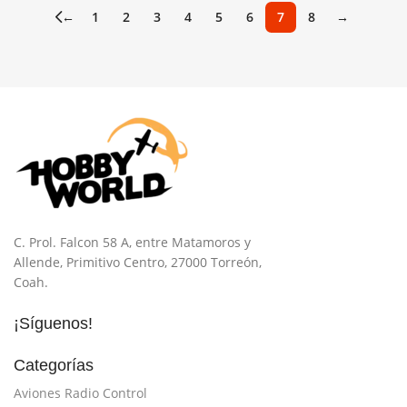
←
1
2
3
4
5
6
7
8
→
C. Prol. Falcon 58 A, entre Matamoros y
Allende, Primitivo Centro, 27000 Torreón,
Coah.
¡Síguenos!
Categorías
Aviones Radio Control