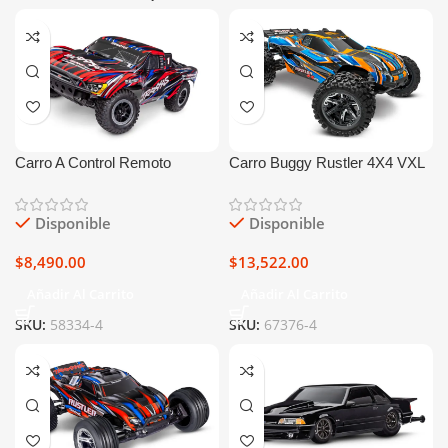
Carro A Control Remoto
Carro Buggy Rustler 4X4 VXL
Traxxas Slash 2wd Bl-2s
Disponible
Disponible
$
8,490.00
$
13,522.00
Añadir Al Carrito
Añadir Al Carrito
SKU:
58334-4
SKU:
67376-4