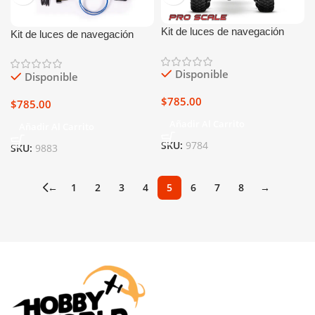
Kit de luces de navegación
Kit de luces de navegación
para TRX-4M Defender
para TRX-4M Chevrolet K10
Disponible
Disponible
$
785.00
$
785.00
Añadir Al Carrito
Añadir Al Carrito
SKU:
9784
SKU:
9883
←
1
2
3
4
5
6
7
8
→