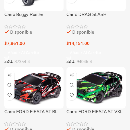
Carro Buggy Rustler
Carro DRAG SLASH
BRUSHLESS 2WD BL-2S
MUSTANG RTR
1/10
Disponible
Disponible
$
7,861.00
$
14,151.00
Añadir Al Carrito
Añadir Al Carrito
SKU:
37354-4
SKU:
94046-4
Carro FORD FIESTA ST BL-
Carro FORD FIESTA ST VXL
2S 1/10
1/10
Disponible
Disponible