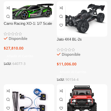
Carro Racing XO-1: 1/7 Scale
AWD Supercar
Disponible
Jato 4X4 BL-2s
$
27,810.00
Disponible
Añadir Al Carrito
SKU:
64077-3
$
11,006.00
Añadir Al Carrito
SKU:
90154-4