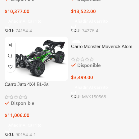
$
10,377.00
$
13,522.00
Añadir Al Carrito
Añadir Al Carrito
SKU:
74154-4
SKU:
74276-4
Carro Monster Maverick Atom
At1 1/18 RTR 4WD
Disponible
$
3,499.00
Carro Jato 4X4 BL-2s
Añadir Al Carrito
SKU:
MVK150568
Disponible
$
11,006.00
Añadir Al Carrito
SKU:
90154-4-1