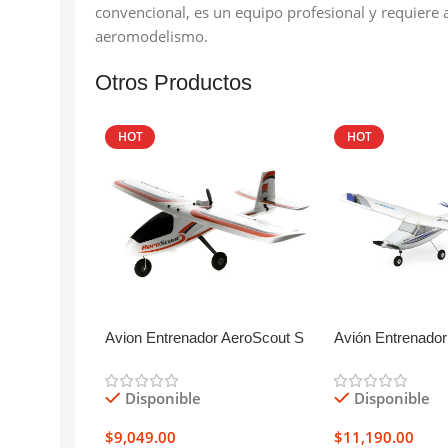
convencional, es un equipo profesional y requiere 
aeromodelismo.
Otros Productos
HOT
HOT
Avion Entrenador AeroScout S
Avión Entrenador
2 1.1m RTF
2 1.2m RTF
Disponible
Disponible
$
9,049.00
$
11,190.00