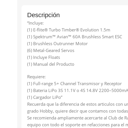
Descripción
“Incluye:
(1) E-flite® Turbo Timber® Evolution 1.5m
(1) Spektrum™ Avian™ 60A Brushless Smart ESC
(1) Brushless Outrunner Motor
(6) Metal-Geared Servos
(1) Incluye Floats
(1) Manual del Producto
Requiere:
(1) Full-range 5+ Channel Transmisor y Receptor
(1) Bateria LiPo 3S 11.1V o 4S 14.8V 2200–5000m
(1) Cargador LiPo”
Recuerda que la diferencia de estos articulos con un
grado Hobby, quiere decir que contamos con todas 
Se recomienda ampliamente acercarte al Club de Rad
equipo con todo el soporte en refacciones para el m