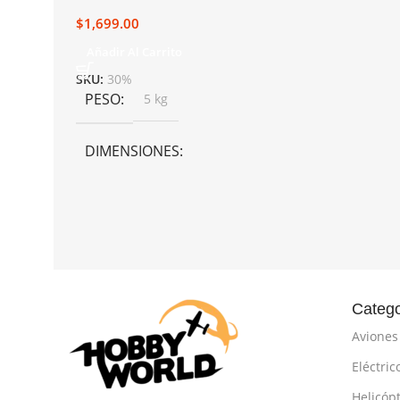
$
1,699.00
Añadir Al Carrito
SKU:
30%
PESO
5 kg
DIMENSIONES
50 × 40 × 25 cm
Catego
Aviones
Eléctric
Helicóp