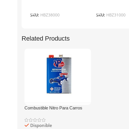
Añadir Al Carrito
Añadir Al Carrit
SKU:
HBZ38000
SKU:
HBZ31000
Related Products
Combustible Nitro Para Carros
Power Master 40%/9% Galón
Disponible