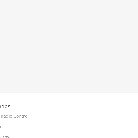
rías
 Radio Control
o
teros