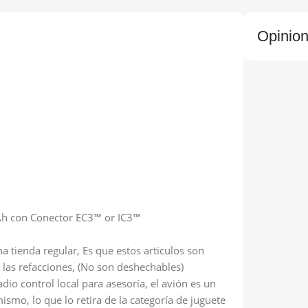
Opinio
Ah con Conector EC3™ or IC3™
a tienda regular, Es que estos articulos son
las refacciones, (No son deshechables)
io control local para asesoría, el avión es un
ismo, lo que lo retira de la categoría de juguete