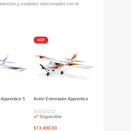
atención y cuidados relacionados con el
HOT
HOT
 Apprentice S
Avión Entrenador Apprentice
Avión Jet Entr
STS 1.5m RTF
70mm Eléctric
Disponible
Disponible
$
13,490.00
$
15,999.00