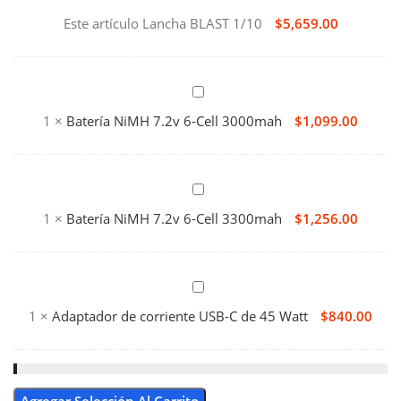
BLAST
Este artículo
Lancha BLAST 1/10
$
5,659.00
1/10
Batería
NiMH
1
×
Batería NiMH 7.2v 6-Cell 3000mah
$
1,099.00
7.2v
6-
Cell
Batería
3000mah
NiMH
1
×
Batería NiMH 7.2v 6-Cell 3300mah
$
1,256.00
7.2v
6-
Cell
Adaptador
3300mah
de
1
×
Adaptador de corriente USB-C de 45 Watt
$
840.00
corriente
USB-
C
de
Agregar Selección Al Carrito