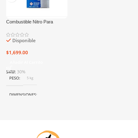
Combustible Nitro Para
Carros Power Master 40%/9%
Galón
Disponible
$
1,699.00
Añadir Al Carrito
SKU:
30%
PESO
5 kg
DIMENSIONES
50 × 40 × 25 cm