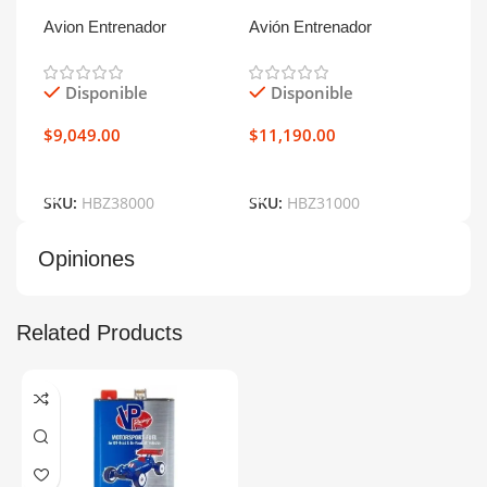
Avion Entrenador
Avión Entrenador
Avió
AeroScout S 2 1.1m RTF
Apprentice S 2 1.2m RTF
App
Disponible
Disponible
D
$
9,049.00
$
11,190.00
$
13
Añadir Al Carrito
Añadir Al Carrito
Añ
SKU:
HBZ38000
SKU:
HBZ31000
SKU
Opiniones
Related Products