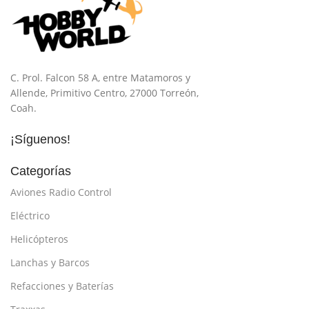
C. Prol. Falcon 58 A, entre Matamoros y
Allende, Primitivo Centro, 27000 Torreón,
Coah.
¡Síguenos!
Categorías
Aviones Radio Control
Eléctrico
Helicópteros
Lanchas y Barcos
Refacciones y Baterías