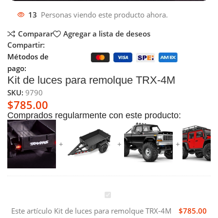
13
Personas viendo este producto ahora.
Comparar
Agregar a lista de deseos
Compartir:
Métodos de
pago:
Kit de luces para remolque TRX-4M
SKU:
9790
$
785.00
Comprados regularmente con este producto:
Kit
de
Este artículo
Kit de luces para remolque TRX-4M
$
785.00
luces