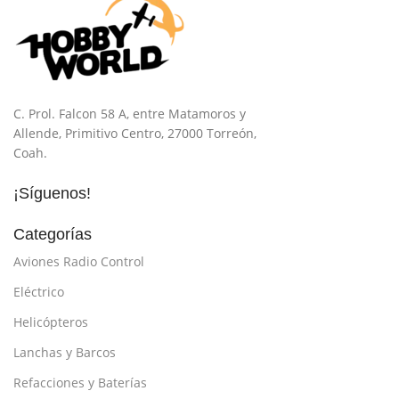
C. Prol. Falcon 58 A, entre Matamoros y
Allende, Primitivo Centro, 27000 Torreón,
Coah.
¡Síguenos!
Categorías
Aviones Radio Control
Eléctrico
Helicópteros
Lanchas y Barcos
Refacciones y Baterías