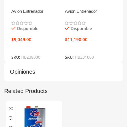
Avion Entrenador
Avión Entrenador
Avió
AeroScout S 2 1.1m RTF
Apprentice S 2 1.2m RTF
App
Disponible
Disponible
D
$
9,049.00
$
11,190.00
$
13
Añadir Al Carrito
Añadir Al Carrito
Añ
SKU:
HBZ38000
SKU:
HBZ31000
SKU
Opiniones
Related Products