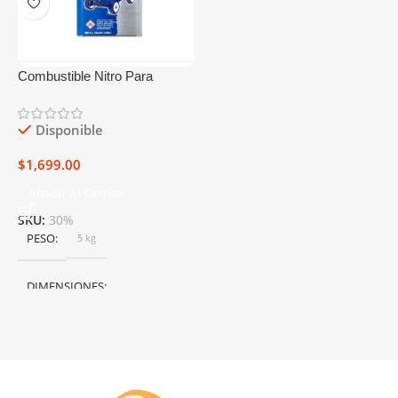
Combustible Nitro Para
Carros Power Master 40%/9%
Galón
Disponible
$
1,699.00
Añadir Al Carrito
SKU:
30%
PESO
5 kg
DIMENSIONES
50 × 40 × 25 cm