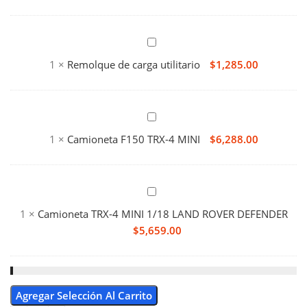
para
remolque
Remolque
TRX-
de
1
×
Remolque de carga utilitario
$
1,285.00
4M
carga
utilitario
Camioneta
F150
1
×
Camioneta F150 TRX-4 MINI
$
6,288.00
TRX-
4
MINI
Camioneta
TRX-
1
×
Camioneta TRX-4 MINI 1/18 LAND ROVER DEFENDER
4
$
5,659.00
MINI
1/18
LAND
ROVER
Agregar Selección Al Carrito
DEFENDER