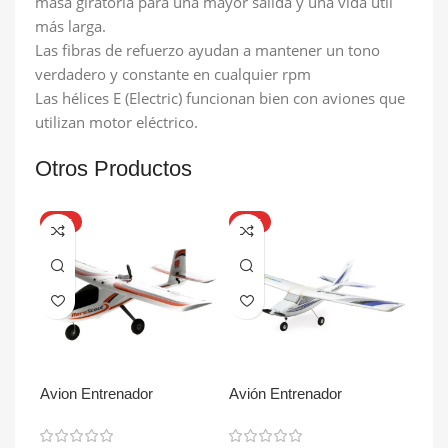
masa giratoria para una mayor salida y una vida útil
más larga.
Las fibras de refuerzo ayudan a mantener un tono
verdadero y constante en cualquier rpm
Las hélices E (Electric) funcionan bien con aviones que
utilizan motor eléctrico.
Otros Productos
HOT
HOT
HO
Avion Entrenador
Avión Entrenador
Avió
AeroScout S 2 1.1m RTF
Apprentice S 2 1.2m RTF
App