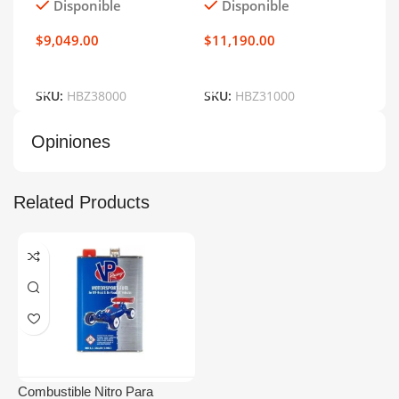
Disponible
Disponible
D
$
9,049.00
$
11,190.00
$
13
Añadir Al Carrito
Añadir Al Carrito
Añ
SKU:
HBZ38000
SKU:
HBZ31000
SKU
Opiniones
Related Products
Combustible Nitro Para