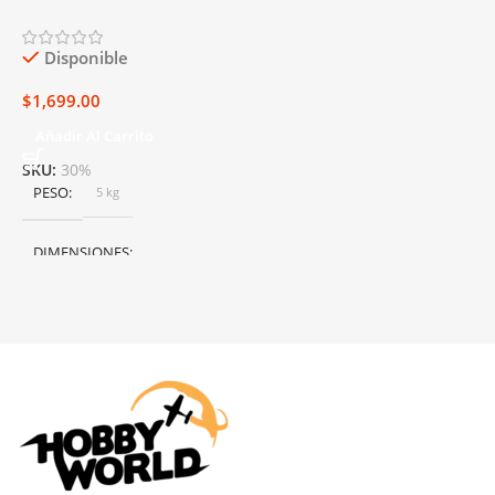
Carros Power Master 40%/9%
Galón
Disponible
$
1,699.00
Añadir Al Carrito
SKU:
30%
PESO
5 kg
DIMENSIONES
50 × 40 × 25 cm