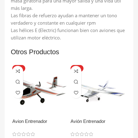
masa giratoria para una mayor salida y una vida útil
más larga.
Las fibras de refuerzo ayudan a mantener un tono
verdadero y constante en cualquier rpm
Las hélices E (Electric) funcionan bien con aviones que
utilizan motor eléctrico.
Otros Productos
HOT
HOT
HO
Avion Entrenador
Avión Entrenador
Avió
AeroScout S 2 1.1m RTF
Apprentice S 2 1.2m RTF
App