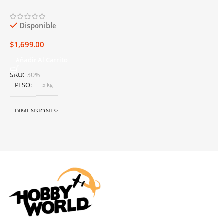
Carros Power Master 40%/9%
Galón
Disponible
$
1,699.00
Añadir Al Carrito
SKU:
30%
PESO
5 kg
DIMENSIONES
50 × 40 × 25 cm