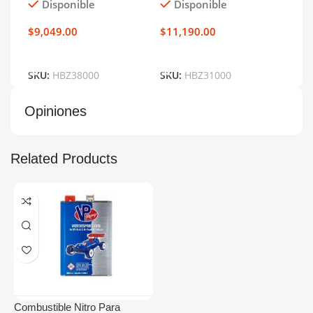
Disponible
Disponible
D
$
9,049.00
$
11,190.00
$
13
Añadir Al Carrito
Añadir Al Carrito
Añ
SKU:
HBZ38000
SKU:
HBZ31000
SKU
Opiniones
Related Products
Combustible Nitro Para