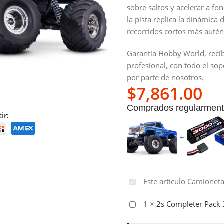
sobre saltos y acelerar a fo
la pista replica la dinámica
recorridos cortos más autént
Garantía Hobby World, recib
profesional, con todo el sop
por parte de nosotros.
$
7,861.00
Comprados regularmente
ir:
Camioneta
Este artículo
Camioneta
BIGFOOT
2s
1
×
2s Completer Pac
No.
Completer
1