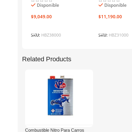
Disponible
Disponible
$
9,049.00
$
11,190.00
Añadir Al Carrito
Añadir Al Carrit
SKU:
HBZ38000
SKU:
HBZ31000
Related Products
Combustible Nitro Para Carros