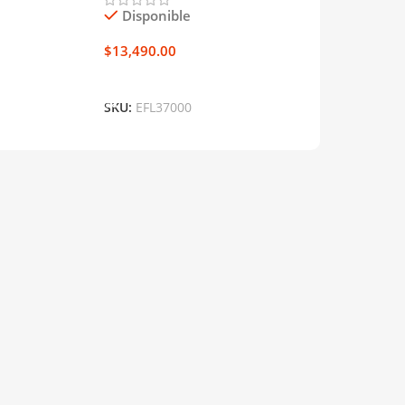
Disponible
Disponible
$
13,490.00
$
15,999.00
o
Añadir Al Carrito
Añadir Al Carr
SKU:
EFL37000
SKU:
EFL01500