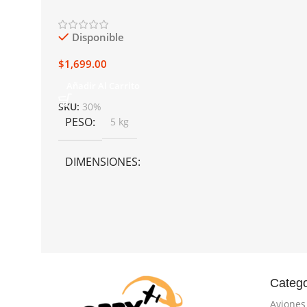
Power Master 40%/9% Galón
Disponible
$
1,699.00
Añadir Al Carrito
SKU:
30%
PESO
5 kg
DIMENSIONES
50 × 40 × 25 cm
Catego
Aviones