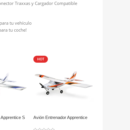
onector Traxxas y Cargador Compatible
para tu vehículo
para tu coche!
HOT
HOT
 Apprentice S
Avión Entrenador Apprentice
Avión Jet Entr
STS 1.5m RTF
70mm Eléctric