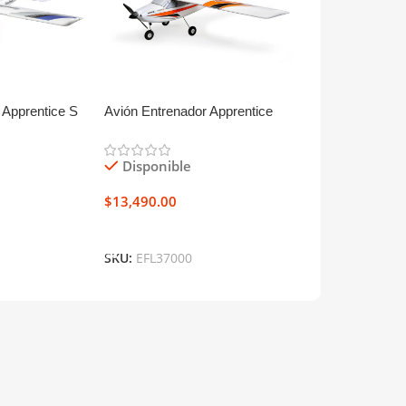
 Apprentice S
Avión Entrenador Apprentice
Avión Jet Entr
STS 1.5m RTF
70mm Eléctric
Disponible
Disponible
$
13,490.00
$
15,999.00
o
Añadir Al Carrito
Añadir Al Carr
SKU:
EFL37000
SKU:
EFL01500