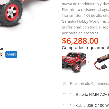
nueva de rendimiento y div
Electrónica resistente al ag
Transmisión 4X4 de alta efic
Garantía Hobby World, recib
profesional, con todo el sop
por parte de nosotros.
$
6,288.00
Comprados regularmente
ir:
Camioneta
Este artículo
Camioneta
1/16
Batería
1
×
Batería NiMH 7.2v
SLASH
NiMH
4X4
Cable
1
×
Cable USB-C 100 W
7.2v