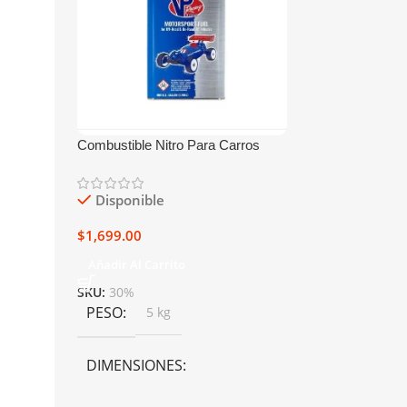
Combustible Nitro Para Carros
Power Master 40%/9% Galón
Disponible
$
1,699.00
Añadir Al Carrito
SKU:
30%
PESO
5 kg
DIMENSIONES