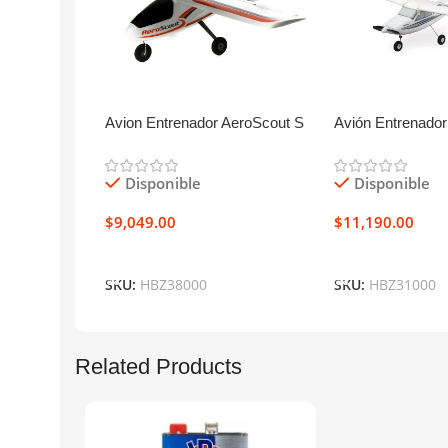
Avion Entrenador AeroScout S
Avión Entrenador
2 1.1m RTF
2 1.2m RTF
Disponible
Disponible
$
9,049.00
$
11,190.00
Añadir Al Carrito
Añadir Al Carrit
SKU:
HBZ38000
SKU:
HBZ31000
Related Products