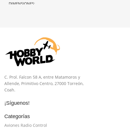
DIMENSIONES
50 × 40 × 25 cm
C. Prol. Falcon 58 A, entre Matamoros y
Allende, Primitivo Centro, 27000 Torreón,
Coah.
¡Síguenos!
Categorías
Aviones Radio Control