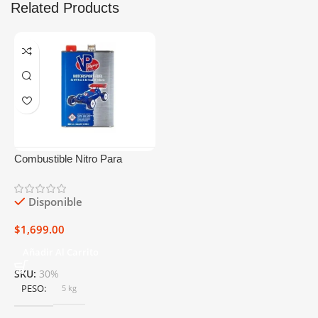
Related Products
Combustible Nitro Para
Carros Power Master 40%/9%
Galón
Disponible
$
1,699.00
Añadir Al Carrito
SKU:
30%
PESO
5 kg