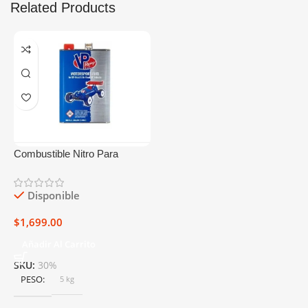
Related Products
Combustible Nitro Para
Carros Power Master 40%/9%
Galón
Disponible
$
1,699.00
Añadir Al Carrito
SKU:
30%
PESO
5 kg