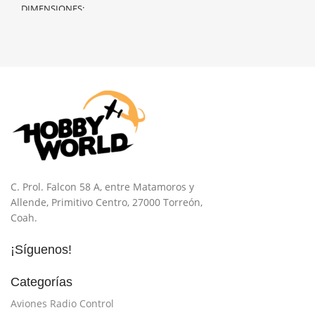
DIMENSIONES
50 × 40 × 25 cm
C. Prol. Falcon 58 A, entre Matamoros y
Allende, Primitivo Centro, 27000 Torreón,
Coah.
¡Síguenos!
Categorías
Aviones Radio Control