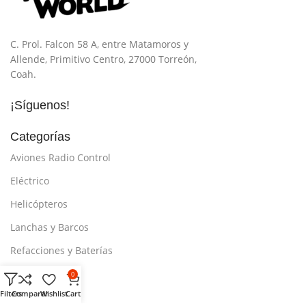
C. Prol. Falcon 58 A, entre Matamoros y
Allende, Primitivo Centro, 27000 Torreón,
Coah.
¡Síguenos!
Categorías
Aviones Radio Control
Eléctrico
Helicópteros
Lanchas y Barcos
Refacciones y Baterías
Traxxas
0
Filters
Comparar
Wishlist
Cart